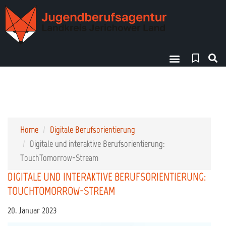
Finde deinen Weg!
Home
Digitale Berufsorientierung
Digitale und interaktive Berufsorientierung:
TouchTomorrow-Stream
DIGITALE UND INTERAKTIVE BERUFSORIENTIERUNG:
TOUCHTOMORROW-STREAM
20. Januar 2023