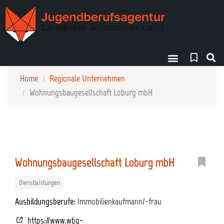
Finde deinen Weg!
Home
Regionale Unternehmen
Wohnungsbaugesellschaft Loburg mbH
Wohnungsbaugesellschaft Loburg mbH
Dienstleistungen
Ausbildungsberufe:
Immobilienkaufmann/-frau
https://www.wbg-