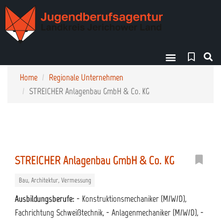
Finde deinen Weg!
Home
Regionale Unternehmen
STREICHER Anlagenbau GmbH & Co. KG
STREICHER Anlagenbau GmbH & Co. KG
Bau, Architektur, Vermessung
Ausbildungsberufe:
- Konstruktionsmechaniker (M/W/D),
Fachrichtung Schweißtechnik, - Anlagenmechaniker (M/W/D), -