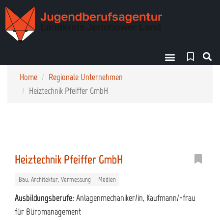
Finde deinen Weg!
Home
Regionale Unternehmen
Heiztechnik Pfeiffer GmbH
Heiztechnik Pfeiffer GmbH
Bau, Architektur, Vermessung
Medien
Ausbildungsberufe:
Anlagenmechaniker/in, Kaufmann/-frau
für Büromanagement