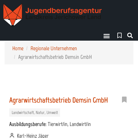
Finde deinen Weg!
Home
Regionale Unternehmen
Agrarwirtschaftsbetrieb Demsin GmbH
Agrarwirtschaftsbetrieb Demsin GmbH
Landwirtschaft, Natur, Umwelt
Ausbildungsberufe:
Tierwirt/in, Landwirt/in
Karl-Heinz Jäger