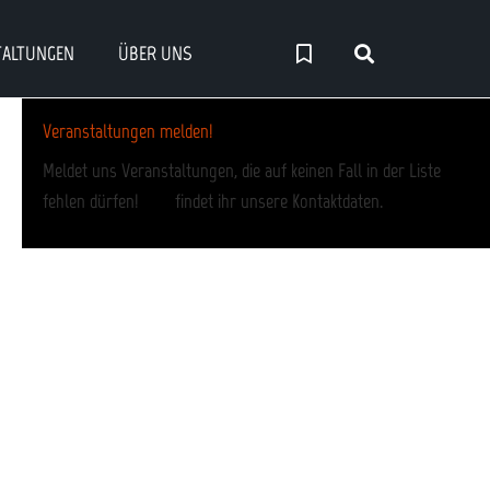
TALTUNGEN
ÜBER UNS
Veranstaltungen melden!
Meldet uns Veranstaltungen, die auf keinen Fall in der Liste
fehlen dürfen!
Hier
findet ihr unsere Kontaktdaten.